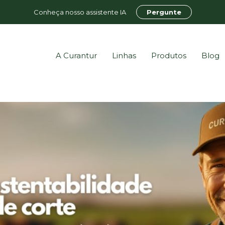
Conheça nosso assistente IA
Pergunte
A Curantur
Linhas
Produtos
Blog